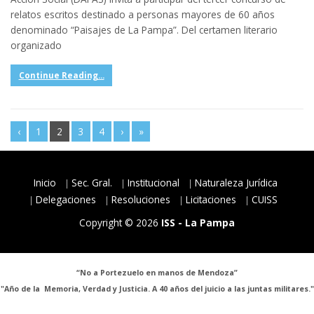
relatos escritos destinado a personas mayores de 60 años
denominado “Paisajes de La Pampa”. Del certamen literario
organizado
Continue Reading...
‹
1
2
3
4
›
»
Inicio
Sec. Gral.
Institucional
Naturaleza Jurídica
Delegaciones
Resoluciones
Licitaciones
CUISS
Copyright © 2026
ISS - La Pampa
“No a Portezuelo en manos de Mendoza”
"Año de la Memoria, Verdad y Justicia. A 40 años del juicio a las juntas militares."