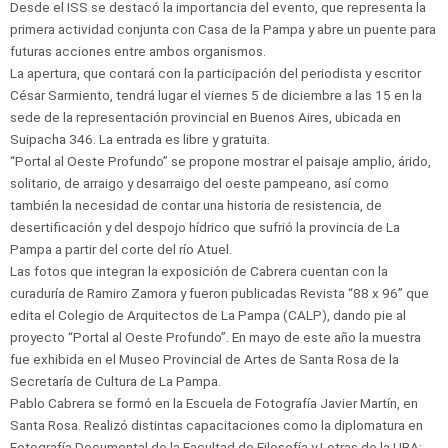
Desde el ISS se destacó la importancia del evento, que representa la
primera actividad conjunta con Casa de la Pampa y abre un puente para
futuras acciones entre ambos organismos.
La apertura, que contará con la participación del periodista y escritor
César Sarmiento, tendrá lugar el viernes 5 de diciembre a las 15 en la
sede de la representación provincial en Buenos Aires, ubicada en
Suipacha 346. La entrada es libre y gratuita.
“Portal al Oeste Profundo” se propone mostrar el paisaje amplio, árido,
solitario, de arraigo y desarraigo del oeste pampeano, así como
también la necesidad de contar una historia de resistencia, de
desertificación y del despojo hídrico que sufrió la provincia de La
Pampa a partir del corte del río Atuel.
Las fotos que integran la exposición de Cabrera cuentan con la
curaduría de Ramiro Zamora y fueron publicadas Revista “88 x 96” que
edita el Colegio de Arquitectos de La Pampa (CALP), dando pie al
proyecto “Portal al Oeste Profundo”. En mayo de este año la muestra
fue exhibida en el Museo Provincial de Artes de Santa Rosa de la
Secretaría de Cultura de La Pampa.
Pablo Cabrera se formó en la Escuela de Fotografía Javier Martín, en
Santa Rosa. Realizó distintas capacitaciones como la diplomatura en
Fotografía Documental de la Facultad de Filosofía y Letras de la UBA;