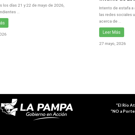
os los días 21 y 22 de mayo de 2026,
Intento de estafa a
ndientes …
las redes sociales u
acerca de …
Más
Leer Más
2026
27 mayo, 2026
“El Río A
“NO a Porte