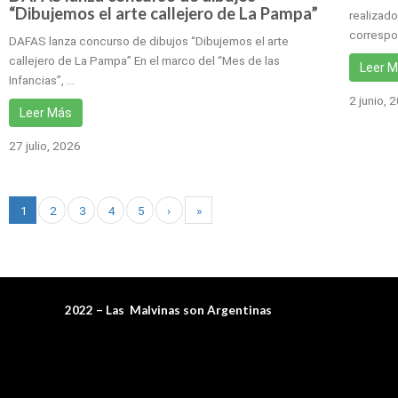
“Dibujemos el arte callejero de La Pampa”
realizad
correspo
DAFAS lanza concurso de dibujos “Dibujemos el arte
callejero de La Pampa” En el marco del “Mes de las
Leer 
Infancias”, …
2 junio, 
Leer Más
27 julio, 2026
1
2
3
4
5
›
»
2022 – Las Malvinas son Argentinas