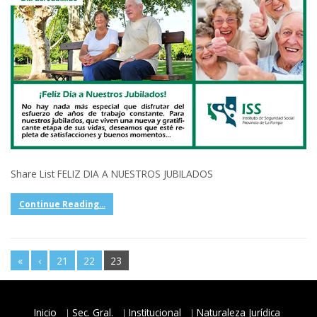
Share List FELIZ DIA A NUESTROS JUBILADOS
Continue Reading...
«
‹
21
22
23
Inicio
Sec. Gral.
Institucional
Naturaleza Jurídica