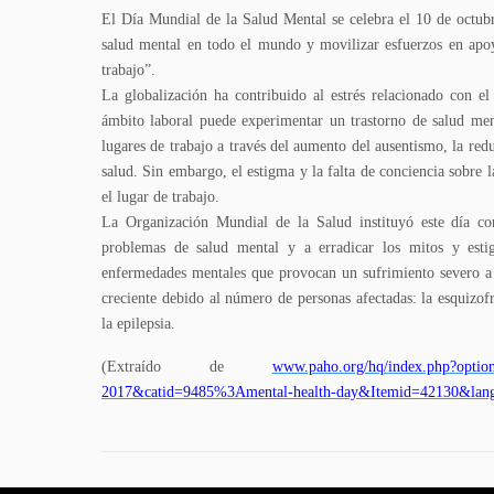
El Día Mundial de la Salud Mental se celebra el 10 de octubr
salud mental en todo el mundo y movilizar esfuerzos en apoy
trabajo”.
La globalización ha contribuido al estrés relacionado con el
ámbito laboral puede experimentar un trastorno de salud men
lugares de trabajo a través del aumento del ausentismo, la red
salud. Sin embargo, el estigma y la falta de conciencia sobre 
el lugar de trabajo.
La Organización Mundial de la Salud instituyó este día co
problemas de salud mental y a erradicar los mitos y est
enfermedades mentales que provocan un sufrimiento severo a q
creciente debido al número de personas afectadas: la esquizof
la epilepsia.
(Extraído de
www.paho.org/hq/index.php?optio
2017&catid=9485%3Amental-health-day&Itemid=42130&lan