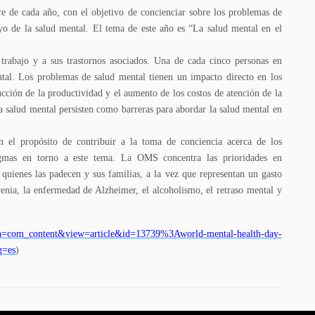
e de cada año, con el objetivo de concienciar sobre los problemas de
o de la salud mental. El tema de este año es “La salud mental en el
 trabajo y a sus trastornos asociados. Una de cada cinco personas en
tal. Los problemas de salud mental tienen un impacto directo en los
ucción de la productividad y el aumento de los costos de atención de la
la salud mental persisten como barreras para abordar la salud mental en
n el propósito de contribuir a la toma de conciencia acerca de los
igmas en torno a este tema. La OMS concentra las prioridades en
uienes las padecen y sus familias, a la vez que representan un gasto
renia, la enfermedad de Alzheimer, el alcoholismo, el retraso mental y
n=com_content&view=article&id=13739%3Aworld-mental-health-day-
g=es
)