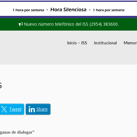
Nuevo número telefónico del ISS (2954) 383600.
Inicio – ISS
Institucional
Memori
S
Tweet
Share
ganas de dialogar”