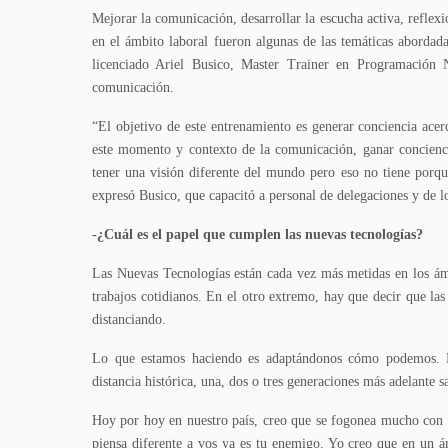
Mejorar la comunicación, desarrollar la escucha activa, reflex
en el ámbito laboral fueron algunas de las temáticas abordada
licenciado Ariel Busico, Master Trainer en Programación Ne
comunicación.
“El objetivo de este entrenamiento es generar conciencia ac
este momento y contexto de la comunicación, ganar concienci
tener una visión diferente del mundo pero eso no tiene porque
expresó Busico, que capacitó a personal de delegaciones y de l
-¿Cuál es el papel que cumplen las nuevas tecnologías?
Las Nuevas Tecnologías están cada vez más metidas en los ámbi
trabajos cotidianos. En el otro extremo, hay que decir que la
distanciando.
Lo que estamos haciendo es adaptándonos cómo podemos. P
distancia histórica, una, dos o tres generaciones más adelante 
Hoy por hoy en nuestro país, creo que se fogonea mucho con est
piensa diferente a vos ya es tu enemigo. Yo creo que en un á