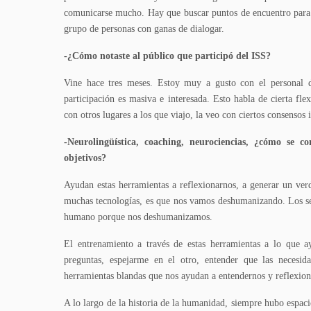
comunicarse mucho. Hay que buscar puntos de encuentro para 
grupo de personas con ganas de dialogar.
-¿Cómo notaste al público que participó del ISS?
Vine hace tres meses. Estoy muy a gusto con el personal de
participación es masiva e interesada. Esto habla de cierta fl
con otros lugares a los que viajo, la veo con ciertos consensos 
-Neurolingüística, coaching, neurociencias, ¿cómo se c
objetivos?
Ayudan estas herramientas a reflexionarnos, a generar un ve
muchas tecnologías, es que nos vamos deshumanizando. Los se
humano porque nos deshumanizamos.
El entrenamiento a través de estas herramientas a lo que 
preguntas, espejarme en el otro, entender que las necesi
herramientas blandas que nos ayudan a entendernos y reflexi
A lo largo de la historia de la humanidad, siempre hubo espac