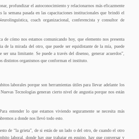
ionar, profundizar el autoconocimiento y relacionarnos más eficazmente
s la semana pasada en las capacitaciones institucionales que brindó el
urolinguística, coach organizacional, conferencista y consultor de
erca de cómo nos estamos comunicando hoy, que elemento nos presenta
a de la mirada del otro, que puede ser equidistante de la mía, puede
 ser una limitante. Se puede a través del disenso, generar acuerdos”,
os distintos organismos que conforman el instituto.
tos laborales porque son herramientas útiles para llevar adelante los
s Nuevas Tecnologías generan cierto nivel de angustia porque nos están
ara entender lo que estamos viviendo seguramente se necesita más
sabremos a donde nos llevó todo esto.
o de “la grieta”, de si estás de un lado o del otro, de cuando el otro
mbito laboral, donde hay que trabajar en equipo, hay que conversar y