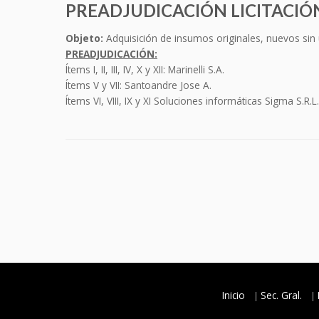
PREADJUDICACIÓN LICITACIÓN
Objeto:
Adquisición de insumos originales, nuevos sin u
PREADJUDICACIÓN:
Ítems I, II, III, IV, X y XII: Marinelli S.A.
Ítems V y VII: Santoandre Jose A.
Ítems VI, VIII, IX y XI Soluciones informáticas Sigma S.R.L.
Inicio
Sec. Gral.