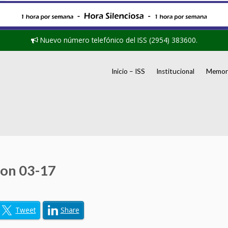
Nuevo número telefónico del ISS (2954) 383600.
Inicio – ISS
Institucional
Memori
ion 03-17
Tweet
Share