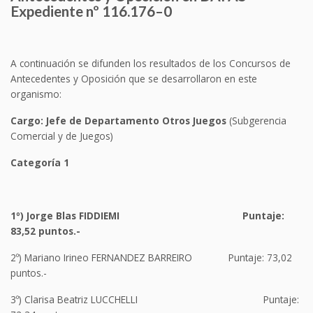
Expediente nº 11
6
.
1
7
6
–
0
A continuación se difunden los resultados de los Concursos de
Antecedentes y Oposición que se desarrollaron en este
organismo:
Cargo:
Jefe de
Departamento Otros Juegos
(Subgerencia
Comercial y de Juegos)
Categoría
1
1º)
Jorge Blas FIDDIEMI
Puntaje:
83,52
puntos.-
2º) Mariano Irineo FERNANDEZ BARREIRO Puntaje: 73,02
puntos.-
3º) Clarisa Beatriz LUCCHELLI Puntaje: