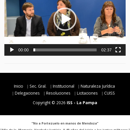
00:00
02:37
Inicio
Sec. Gral.
Institucional
Naturaleza Jurídica
Delegaciones
Resoluciones
Licitaciones
CUISS
Copyright © 2026
ISS - La Pampa
“No a Portezuelo en manos de Mendoza”
"Año de la Memoria, Verdad y Justicia. A 40 años del juicio a las juntas militares."