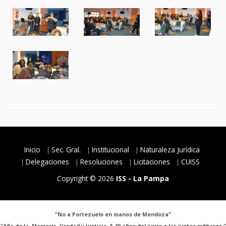
Inicio
Sec. Gral.
Institucional
Naturaleza Jurídica
Delegaciones
Resoluciones
Licitaciones
CUISS
Copyright © 2026
ISS - La Pampa
“No a Portezuelo en manos de Mendoza”
"Año de la Memoria, Verdad y Justicia. A 40 años del juicio a las juntas militares."