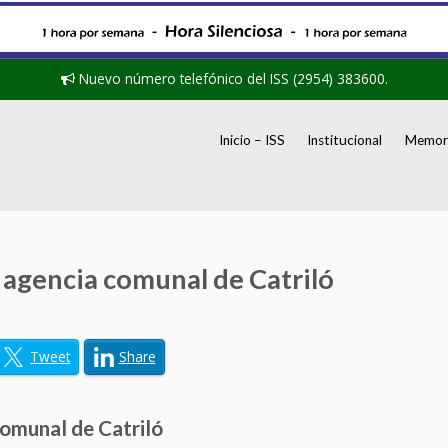
Nuevo número telefónico del ISS (2954) 383600.
Inicio – ISS
Institucional
Memori
n agencia comunal de Catriló
Tweet
Share
comunal de Catriló