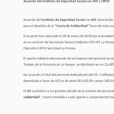
Acuerdo del Instituto de Seguridad Social con ATE y UPCN
Acuerdo del
Instituto de Seguridad Social
con
ATE
(Asociación
para el depósito de la
“Cuota de Solidaridad”
favor de estas as
El acuerdo fue rubricado el 18 de enero de 2018 por el president
en su carácter de Secretaria General Adjunta CDP ATE La Pampa
Operativo UPCN Seccional La Pampa.
El aporte solidario descontado de los haberes del personal no si
Trabajo
de la Provincia de La Pampa
,
se distribuirá en un 23,08
De acuerdo al total del personal sindicalizado del
ISS
, 9 afiliado
depositada a favor de
ATE
es de pesos 80.418,08 y pesos 268.0
El
ISS
suministró a los gremios detalle de la nómina del persona
solidaridad”
, monto retenido a cada agente y comprobantes banc