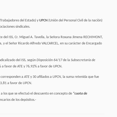
 Trabajadores del Estado) y
UPCN
(Unión
del
Personal Civil de la nación)
ociaciones sindicales.
e del ISS, Cr. Miguel A. Tavella,
la Señora Roxana Jimena RECHIMONT,
, y el Señor Ricardo Alfredo VALCARCEL, en su carácter de Encargado
ndicalizado del ISS, según
Disposición 64/17
de la
Subsecretaría de
% a favor de ATE y 76,92% a favor de UPCN.
s
corresponden
a
ATE
y 30 afiliados a
UPCN
, la suma retenida que fue
13,81 a favor de
UPCN
.
l a los que se efectuó el descuento en concepto de
“cuota de
arios de los depósitos.-