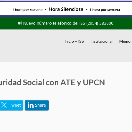
Nuevo número telefónico del ISS (2954) 383600.
Inicio – ISS
Institucional
Memori
uridad Social con ATE y UPCN
Tweet
Share