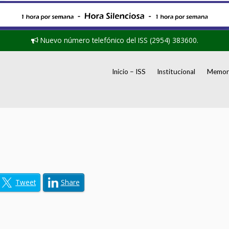
Nuevo número telefónico del ISS (2954) 383600.
Inicio – ISS
Institucional
Memori
Tweet
Share