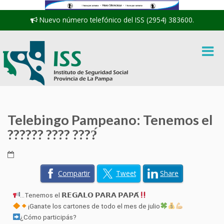
Nuevo número telefónico del ISS (2954) 383600.
Telebingo Pampeano: Tenemos el
?????? ???? ????́
Compartir
Tweet
Share
…Tenemos el 𝗥𝗘𝗚𝗔𝗟𝗢 𝗣𝗔𝗥𝗔 𝗣𝗔𝗣𝗔́
¡Ganate los cartones de todo el mes de julio
¿Cómo participás?