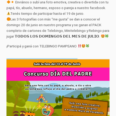
Enviános o subí una foto emotiva, creativa o divertida con tu
papá, tío, abuelo, hermano, esposo o pareja a nuestro facebook.
Tenés tiempo de participar hasta el 19 de junio.
Las 3 fotografías con más “me gusta” se dan a conocer el
domingo 20 de junio en nuestro programa y se ganan el PACK
completo de cartones de Telebingo, Minitelebingo y Rebingo para
jugar 𝗧𝗢𝗗𝗢𝗦 𝗟𝗢𝗦 𝗗𝗢𝗠𝗜𝗡𝗚𝗢𝗦 𝗗𝗘𝗟 𝗠𝗘𝗦 𝗗𝗘 𝗝𝗨𝗟𝗜𝗢.
¡Participá y ganá con TELEBINGO PAMPEANO