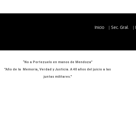
Inicio
Sec. Gral.
“No a Portezuelo en manos de Mendoza”
"Año de la Memoria, Verdad y Justicia. A 40 años del juicio a las
juntas militares."