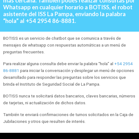
más cercana. También podés realizar consultas por
Whatsapp en cualquier horario a BOTISS, el robot
asistente del ISS La Pampa, enviando la palabra
“hola” al +54 2954 86-8881.
BOTISS es un servicio de chatbot que se comunica a través de
mensajes de whatsapp con respuestas automáticas a un menú de
preguntas frecuentes.
Para realizar alguna consulta debe enviar la palabra “hola” al
+54 2954
86-8881
para iniciar la conversación y desplegar un menú de opciones
desarrollado para responder las preguntas sobre los servicios que
brinda el Instituto de Seguridad Social de La Pampa.
BOTISS nunca te solicitará datos bancarios, claves bancarias, números
de tarjetas, ni actualización de dichos datos.
También te enviará confirmaciones de turnos solicitados en la Caja de
Jubilaciones y otros que resulten de interés.