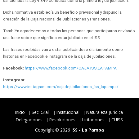
sancionaba la Ley 4.349 conocida como la primera ley de jubilación.
Dicha normativa establecía un beneficio previsional y dispuso la
creación de la Caja Nacional de Jubilaciones y Pensiones.
También agradecemos a todas las personas que participaron enviando
una frase sobre que significa estar jubilado en el ISS.
Las frases recibidas van a estar publicándose diariamente como
historias en Facebook e Instagram de la caja de jubilaciones.
Facebook:
https://www.facebook.com/CAJA.ISS.LAPAMPA
Instagram:
https://www.instagram.com/cajadejubilaciones_iss_lapampa/
Inicio
Sec. Gral.
Institucional
Naturaleza Jurídica
Delegaciones
Resoluciones
Licitaciones
CUISS
Copyright © 2026
ISS - La Pampa