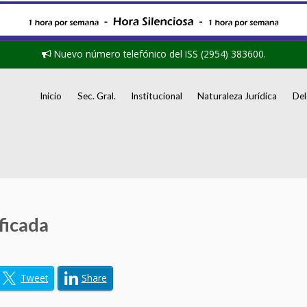
Nuevo número telefónico del ISS (2954) 383600.
Inicio
Sec. Gral.
Institucional
Naturaleza Jurídica
Del
ficada
Tweet
Share