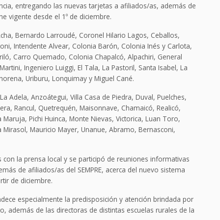
incia, entregando las nuevas tarjetas a afiliados/as, además de
ne vigente desde el 1º de diciembre.
l Acha, Bernardo Larroudé, Coronel Hilario Lagos, Ceballos,
oni, Intendente Alvear, Colonia Barón, Colonia Inés y Carlota,
riló, Carro Quemado, Colonia Chapalcó, Alpachiri, General
ini, Ingeniero Luiggi, El Tala, La Pastoril, Santa Isabel, La
horena, Uriburu, Lonquimay y Miguel Cané.
La Adela, Anzoátegui, Villa Casa de Piedra, Duval, Puelches,
era, Rancul, Quetrequén, Maisonnave, Chamaicó, Realicó,
a Maruja, Pichi Huinca, Monte Nievas, Victorica, Luan Toro,
illa Mirasol, Mauricio Mayer, Unanue, Abramo, Bernasconi,
con la prensa local y se participó de reuniones informativas
emás de afiliados/as del SEMPRE, acerca del nuevo sistema
ir de diciembre.
radece especialmente la predisposición y atención brindada por
, además de las directoras de distintas escuelas rurales de la