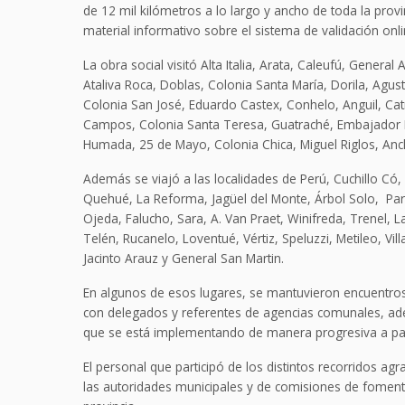
de 12 mil kilómetros a lo largo y ancho de toda la prov
material informativo sobre el sistema de validación onli
La obra social visitó Alta Italia, Arata, Caleufú, Genera
Ataliva Roca, Doblas, Colonia Santa María, Dorila, Agust
Colonia San José, Eduardo Castex, Conhelo, Anguil, Cat
Campos, Colonia Santa Teresa, Guatraché, Embajador Mart
Humada, 25 de Mayo, Colonia Chica, Miguel Riglos, Anc
Además se viajó a las localidades de Perú, Cuchillo Có, 
Quehué, La Reforma, Jagüel del Monte, Árbol Solo, Par
Ojeda, Falucho, Sara, A. Van Praet, Winifreda, Trenel, L
Telén, Rucanelo, Loventué, Vértiz, Speluzzi, Metileo, V
Jacinto Arauz y General San Martin.
En algunos de esos lugares, se mantuvieron encuentros 
con delegados y referentes de agencias comunales, ad
que se está implementando de manera progresiva a part
El personal que participó de los distintos recorridos ag
las autoridades municipales y de comisiones de fomento