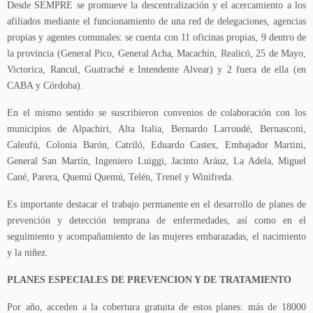
Desde SEMPRE se promueve la descentralización y el acercamiento a los
afiliados mediante el funcionamiento de una red de delegaciones, agencias
propias y agentes comunales: se cuenta con 11 oficinas propias, 9 dentro de
la provincia (General Pico, General Acha, Macachín, Realicó, 25 de Mayo,
Victorica, Rancul, Guatraché e Intendente Alvear) y 2 fuera de ella (en
CABA y Córdoba).
En el mismo sentido se suscribieron convenios de colaboración con los
municipios de Alpachiri, Alta Italia, Bernardo Larroudé, Bernasconi,
Caleufú, Colonia Barón, Catriló, Eduardo Castex, Embajador Martini,
General San Martín, Ingeniero Luiggi, Jacinto Aráuz, La Adela, Miguel
Cané, Parera, Quemú Quemú, Telén, Trenel y Winifreda.
Es importante destacar el trabajo permanente en el desarrollo de planes de
prevención y detección temprana de enfermedades, así como en el
seguimiento y acompañamiento de las mujeres embarazadas, el nacimiento
y la niñez.
PLANES ESPECIALES DE PREVENCION Y DE TRATAMIENTO
Por año, acceden a la cobertura gratuita de estos planes: más de 18000