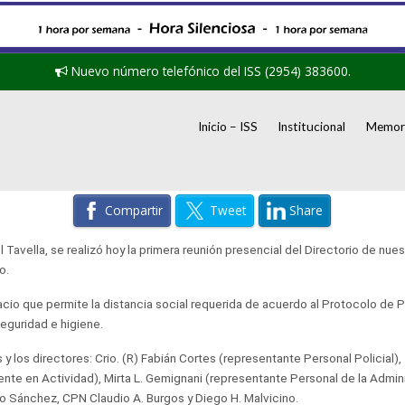
Nuevo número telefónico del ISS (2954) 383600.
Inicio – ISS
Institucional
Memori
Compartir
Tweet
Share
 Tavella, se realizó hoy la primera reunión presencial del Directorio de n
o.
pacio que permite la distancia social requerida de acuerdo al Protocolo d
eguridad e higiene.
s y los directores: Crio. (R) Fabián Cortes (representante Personal Policial
nte en Actividad), Mirta L. Gemignani (representante Personal de la Admini
o Sánchez, CPN Claudio A. Burgos y Diego H. Malvicino.