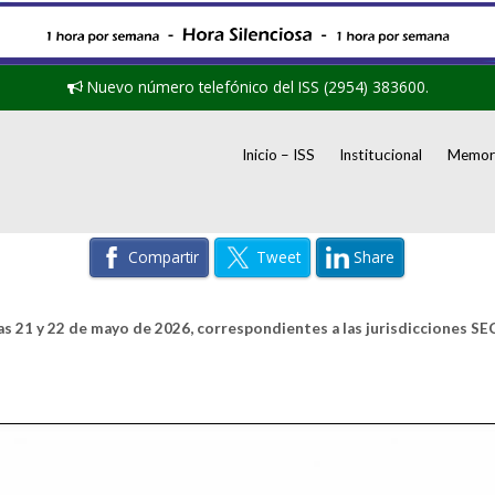
Nuevo número telefónico del ISS (2954) 383600.
Inicio – ISS
Institucional
Memori
Compartir
Tweet
Share
días 21 y 22 de mayo de 2026, correspondientes a las jurisdiccione