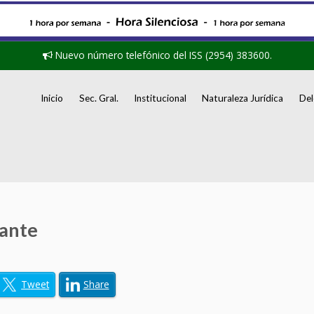
Nuevo número telefónico del ISS (2954) 383600.
Inicio
Sec. Gral.
Institucional
Naturaleza Jurídica
Del
tante
Tweet
Share