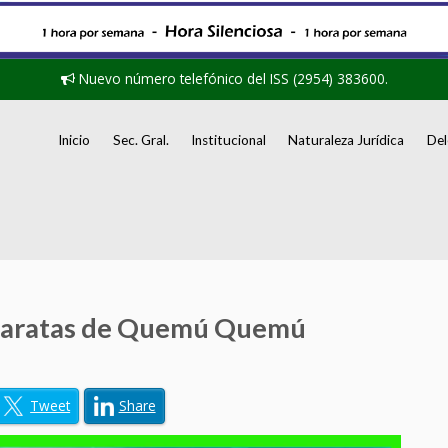
Nuevo número telefónico del ISS (2954) 383600.
Inicio
Sec. Gral.
Institucional
Naturaleza Jurídica
Del
ataratas de Quemú Quemú
Tweet
Share