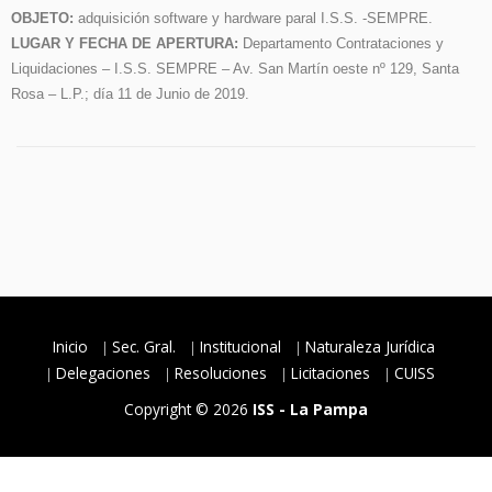
OBJETO:
adquisición software y hardware paral I.S.S. -SEMPRE.
LUGAR Y FECHA DE APERTURA:
Departamento Contrataciones y
Liquidaciones – I.S.S. SEMPRE – Av. San Martín oeste nº 129, Santa
Rosa – L.P.; día 11 de Junio de 2019.
Inicio
Sec. Gral.
Institucional
Naturaleza Jurídica
Delegaciones
Resoluciones
Licitaciones
CUISS
Copyright © 2026
ISS - La Pampa