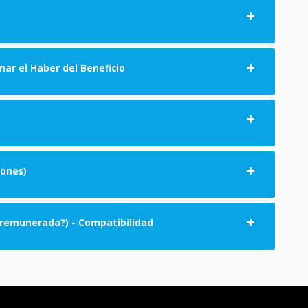
r el Haber del Beneficio
iones)
d remunerada?) - Compatibilidad