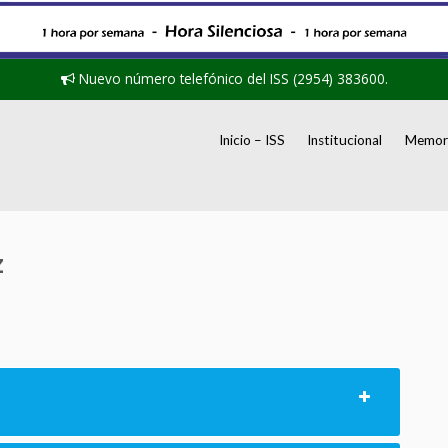
Nuevo número telefónico del ISS (2954) 383600.
Inicio – ISS
Institucional
Memori
z