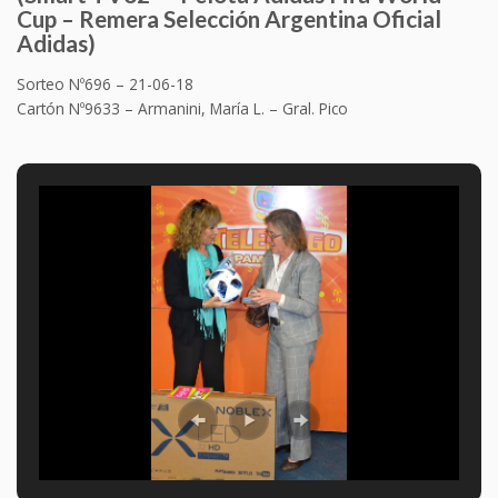
Cup
– Remera Selección Argentina Oficial
Adidas
)
Sorteo Nº696 – 21-06-18
Cartón Nº9633 – Armanini, María L. – Gral. Pico