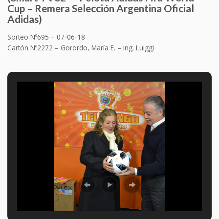
Cup
– Remera Selección Argentina Oficial
Adidas
)
Sorteo Nº695 – 07-06-18
Cartón Nº2272 – Gorordo, María E. – Ing. Luiggi