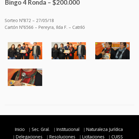
Bingo 4 Ronda – $200.000
Sorteo Nº872 – 27/05/18
Cartón Nº
6566 – Pereyra, Ilda F. – Catriló
Inicio
Sec. Gral.
Institucional
Naturaleza Jurídica
Delegaciones
Resoluciones
Licitaciones
CUISS