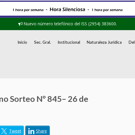
Nuevo número telefónico del ISS (2954) 383600.
Inicio
Sec. Gral.
Institucional
Naturaleza Jurídica
Del
o Sorteo Nº 845– 26 de
Tweet
Share