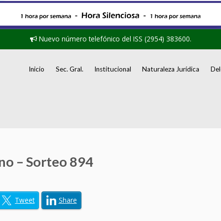
Nuevo número telefónico del ISS (2954) 383600.
Inicio
Sec. Gral.
Institucional
Naturaleza Jurídica
Del
o – Sorteo 894
Tweet
Share