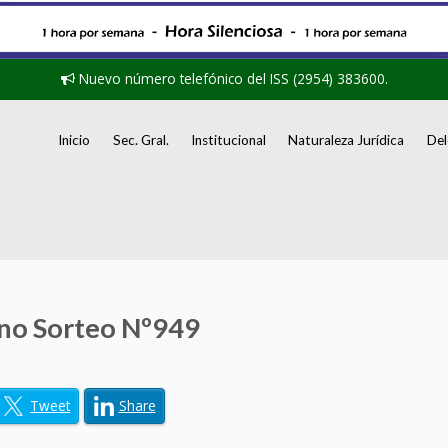
Nuevo número telefónico del ISS (2954) 383600.
Inicio
Sec. Gral.
Institucional
Naturaleza Jurídica
Del
no Sorteo Nº949
Tweet
Share