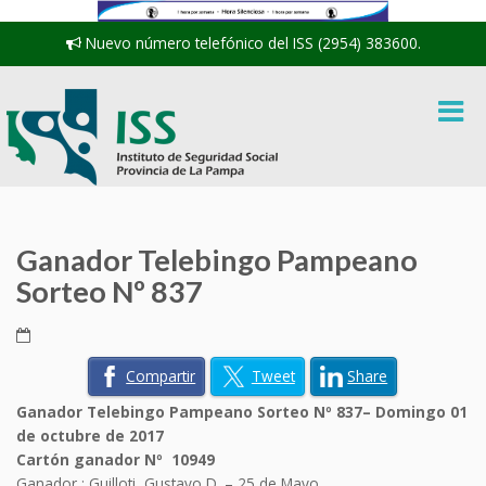
Nuevo número telefónico del ISS (2954) 383600.
Ganador Telebingo Pampeano
Sorteo Nº 837
Compartir
Tweet
Share
Ganador Telebingo Pampeano Sorteo Nº 837– Domingo 01
de octubre de 2017
Cartón ganador Nº 10949
Ganador
: Guilloti, Gustavo D. – 25 de Mayo