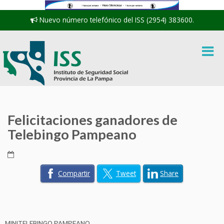
Nuevo número telefónico del ISS (2954) 383600.
Felicitaciones ganadores de
Telebingo Pampeano
Compartir
Tweet
Share
MINITELEBINGO PAMPEANO