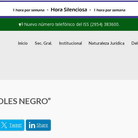
Nuevo número telefónico del ISS (2954) 383600.
Inicio
Sec. Gral.
Institucional
Naturaleza Jurídica
Del
RCOLES NEGRO”
Tweet
Share