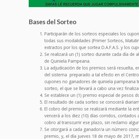
Bases del Sorteo
Participarán de los sorteos especiales los cu
todas sus modalidades (Primer Sorteos, Matutin
extractos por los que sortea D.A.F.A.S. y los c
Se realizará un (1) sorteo durante cada día de
de Quiniela Pampeana.
La adjudicación de los premios será resuelta, e
del sistema preparado a tal efecto en el Centr
cupones no ganadores de quiniela pampeana trad
sorteo, el que se llevará a cabo una vez finaliz
Se establece un (1) premio especial de pesos do
El resultado de cada sorteo se conocerá diariame
El cobro del premio se realizará mediante la ent
vencerá a los diez (10) días corridos, contados a
cobro al transcurrir ese plazo, sin reclamo alg
Se otorgará a cada ganador/a un número coincid
premio, y, el día jueves 18 de mayo de 2017, m