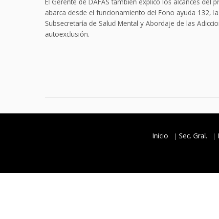
El Gerente de DAFAS también explicó los alcances del 
abarca desde el funcionamiento del Fono ayuda 132, la 
Subsecretaría de Salud Mental y Abordaje de las Adicc
autoexclusión.
Inicio
Sec. Gral.