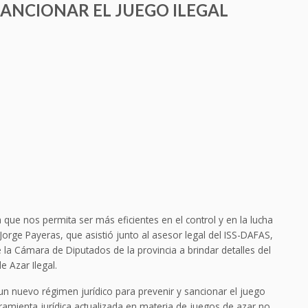
SANCIONAR EL JUEGO ILEGAL
que nos permita ser más eficientes en el control y en la lucha
 Jorge Payeras, que asistió junto al asesor legal del ISS-DAFAS,
 la Cámara de Diputados de la provincia a brindar detalles del
 Azar Ilegal.
un nuevo régimen jurídico para prevenir y sancionar el juego
amienta jurídica actualizada en materia de juegos de azar no