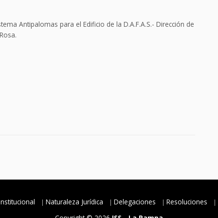
ma Antipalomas para el Edificio de la D.A.F.A.S.- Dirección de
 Rosa.
Institucional
Naturaleza Jurídica
Delegaciones
Resoluciones
Copyright © 2026
ISS - La Pampa