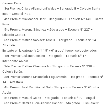
General Pico.
• 3er Premio: Chiara Alisandroni Walas – 3er grado B – Colegio Santa
Inés – General Pico.
• 4to Premio: Mía Maricel Hehr – 3er grado D – Escuela Nº 143 – Santa
Rosa.
• 5to Premio: Morena Sánchez – 2do grado – Escuela Nº 227 –
Eduardo Castex.
• 6to Premio: Matilda Narváez Toselli – 1er grado – Escuela Nº 14 –
Alta Italia.
En tanto en la categoría 2 (4°, 5° y 6° grado) fueron seleccionados:
• 1er Premio: Giuliano Casales – 5to grado – Escuela Nº 17 –
Intendente Alvear.
• 2do Premio: Delfina Checovich – 5to grado – Escuela Nº 238 –
Colonia Barón.
• 3er Premio: Morena Siniscalchi Leguizamón – 4to grado – Escuela Nº
14 – Alta Italia.
• 4to Premio: Axel Pardiño del Sol – 5to grado – Escuela Nº 61 – La
Adela.
• 5to Premio: Manuel Gelos – 6to grado – Escuela Nº 39 – Anguil.
• 6to Premio: Camila Lucia Alfonso Bander – 6to grado – Escuela Nº