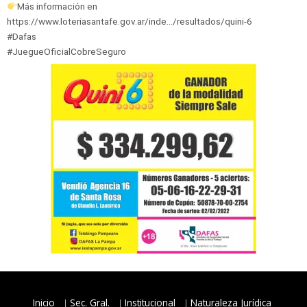
Más información en
https://www.loteriasantafe.gov.ar/inde…/resultados/quini-6
#Dafas
#JuegueOficialCobreSeguro
Inicio
Sec. Gral.
Institucional
Naturaleza Jurídica