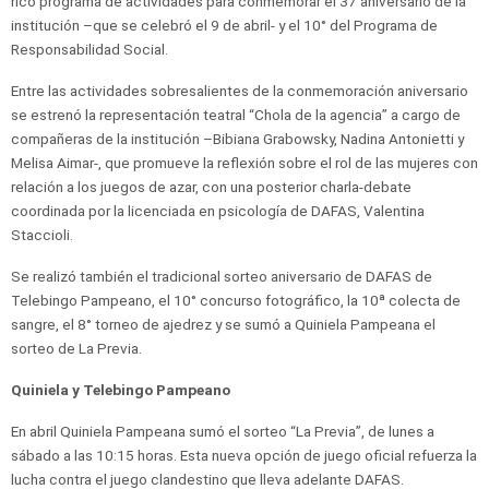
rico programa de actividades para conmemorar el 37 aniversario de la
institución –que se celebró el 9 de abril- y el 10° del Programa de
Responsabilidad Social.
Entre las actividades sobresalientes de la conmemoración aniversario
se estrenó la representación teatral “Chola de la agencia” a cargo de
compañeras de la institución –Bibiana Grabowsky, Nadina Antonietti y
Melisa Aimar-, que promueve la reflexión sobre el rol de las mujeres con
relación a los juegos de azar, con una posterior charla-debate
coordinada por la licenciada en psicología de DAFAS, Valentina
Staccioli.
Se realizó también el tradicional sorteo aniversario de DAFAS de
Telebingo Pampeano, el 10° concurso fotográfico, la 10ª colecta de
sangre, el 8° torneo de ajedrez y se sumó a Quiniela Pampeana el
sorteo de La Previa.
Quiniela y Telebingo Pampeano
En abril Quiniela Pampeana sumó el sorteo “La Previa”, de lunes a
sábado a las 10:15 horas. Esta nueva opción de juego oficial refuerza la
lucha contra el juego clandestino que lleva adelante DAFAS.