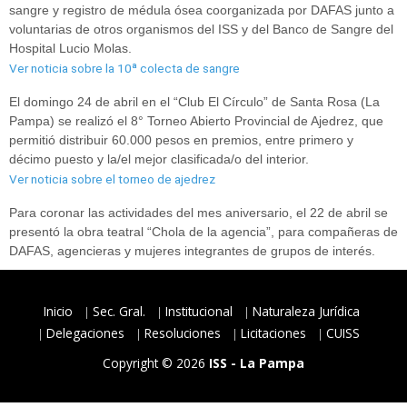
sangre y registro de médula ósea coorganizada por DAFAS junto a
voluntarias de otros organismos del ISS y del Banco de Sangre del
Hospital Lucio Molas.
Ver noticia sobre la 10ª colecta de sangre
El domingo 24 de abril en el “Club El Círculo” de Santa Rosa (La
Pampa) se realizó el 8° Torneo Abierto Provincial de Ajedrez, que
permitió distribuir 60.000 pesos en premios, entre primero y
décimo puesto y la/el mejor clasificada/o del interior.
Ver noticia sobre el torneo de ajedrez
Para coronar las actividades del mes aniversario, el 22 de abril se
presentó la obra teatral “Chola de la agencia”, para compañeras de
DAFAS, agencieras y mujeres integrantes de grupos de interés.
Inicio
Sec. Gral.
Institucional
Naturaleza Jurídica
Delegaciones
Resoluciones
Licitaciones
CUISS
Copyright © 2026
ISS - La Pampa