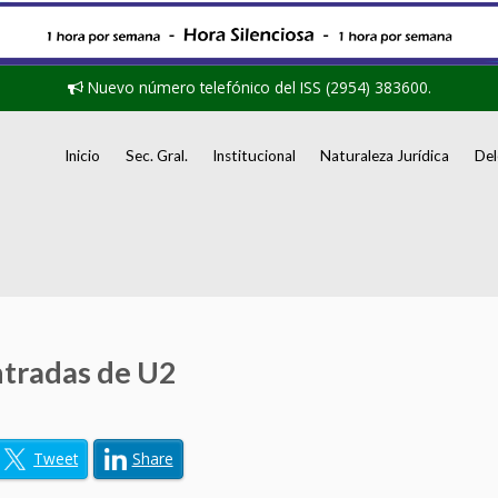
Nuevo número telefónico del ISS (2954) 383600.
Inicio
Sec. Gral.
Institucional
Naturaleza Jurídica
Del
ntradas de U2
Tweet
Share