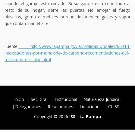
cuando el garaje está cerrado. Si su garaje está conectado al
resto de su hogar, cierre las puertas. No arrojar al fuego
plásticos, goma o metales porque desprenden gases y vapor
que contaminan el aire.
Fuente:
http://www.lapampa.gov.ar/noticias-oficiales/66414-
intoxicaciones-por-monoxido-de-carbono-recomendaciones-del-
ministerio-de-salud.html
Inicio
Sec. Gral.
Institucional
Naturaleza Jurídica
Delegaciones
Resoluciones
Licitaciones
CUISS
Copyright © 2026
ISS - La Pampa