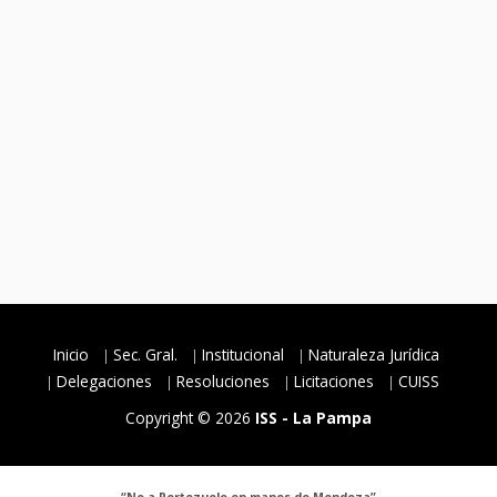
Inicio
Sec. Gral.
Institucional
Naturaleza Jurídica
Delegaciones
Resoluciones
Licitaciones
CUISS
Copyright © 2026
ISS - La Pampa
“No a Portezuelo en manos de Mendoza”