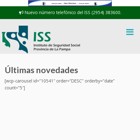
Nuevo número telefónico del ISS (2954) 383600.
Últimas novedades
[wcp-carousel id=”10541″ order=”DESC” orderby=”date”
count=”5″]