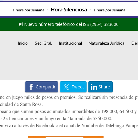
Nuevo número telefónico del ISS (2954) 383600.
Inicio
Sec. Gral.
Institucional
Naturaleza Jurídica
Del
Compartir
Tweet
Share
en juego miles de pesos en premios. Se realizará sin presencia de púb
a ciudad de Santa Rosa.
mpeano que suman pozos acumulados imperdibles de 198.000, 64.500 y 
o 2×1 en cartones y un bingo en la 4ta ronda de $350.000.
e en vivo a través de Facebook o el canal de Youtube de Telebingo Pamp