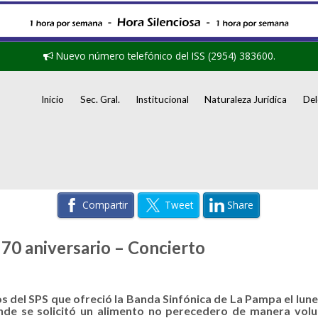
Nuevo número telefónico del ISS (2954) 383600.
Inicio
Sec. Gral.
Institucional
Naturaleza Jurídica
Del
Compartir
Tweet
Share
70 aniversario – Concierto
s del SPS que ofreció la Banda Sinfónica de La Pampa el lune
onde se solicitó un alimento no perecedero de manera vol