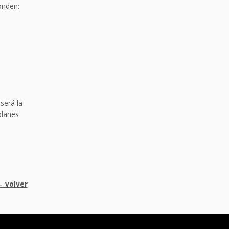
onden:
será la
planes
 volver