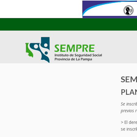
SEM
PLA
Se inscri
previos r
> El der
se inscri