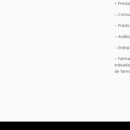
> Presta
– Consul
– Práctic
– Análisi
– Endopr
– Farmac
indicada
de farma