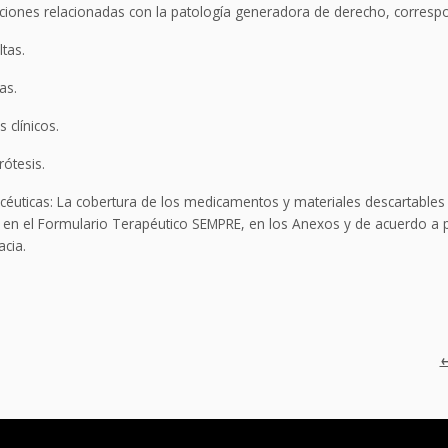
ciones relacionadas con la patología generadora de derecho, corresp
tas.
as.
s clínicos.
ótesis.
éuticas: La cobertura de los medicamentos y materiales descartables 
 en el Formulario Terapéutico SEMPRE, en los Anexos y de acuerdo a 
cia.
←