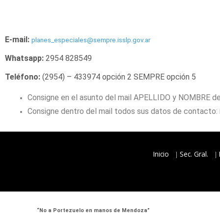
E-mail:
planes_especiales@sempre.isslp.gov.ar
Whatsapp:
2954 828549
Teléfono
:
(2954) – 433974 opción 2 SEMPRE opción 5
Consigne en el asunto del mail APELLIDO y NOMBRE del
Consigne dentro del mail todos sus datos de contacto: n° 
Inicio
Sec. Gral.
“No a Portezuelo en manos de Mendoza”