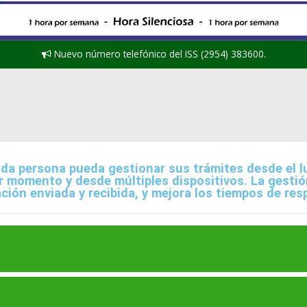
Nuevo número telefónico del ISS (2954) 383600.
da persona pueda gestionar sus trámites desde el l
er momento y desde múltiples dispositivos. La gestió
ión enviada y recibida, y mejora los tiempos de res