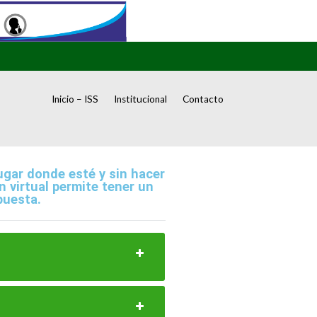
Inicio – ISS
Institucional
Contacto
ugar donde esté y sin hacer
n virtual permite tener un
puesta.