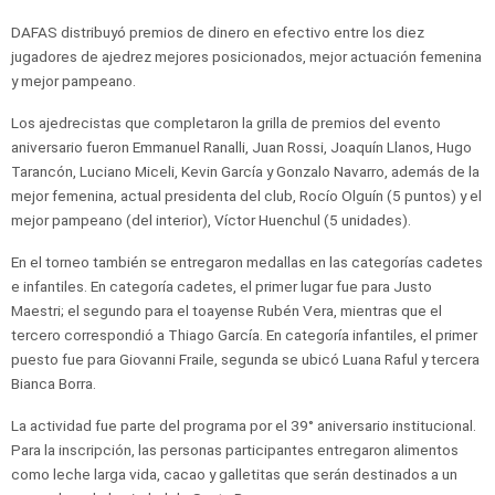
DAFAS distribuyó premios de dinero en efectivo entre los diez
jugadores de ajedrez mejores posicionados, mejor actuación femenina
y mejor pampeano.
Los ajedrecistas que completaron la grilla de premios del evento
aniversario fueron Emmanuel Ranalli, Juan Rossi, Joaquín Llanos, Hugo
Tarancón, Luciano Miceli, Kevin García y Gonzalo Navarro, además de la
mejor femenina, actual presidenta del club, Rocío Olguín (5 puntos) y el
mejor pampeano (del interior), Víctor Huenchul (5 unidades).
En el torneo también se entregaron medallas en las categorías cadetes
e infantiles. En categoría cadetes, el primer lugar fue para Justo
Maestri; el segundo para el toayense Rubén Vera, mientras que el
tercero correspondió a Thiago García. En categoría infantiles, el primer
puesto fue para Giovanni Fraile, segunda se ubicó Luana Raful y tercera
Bianca Borra.
La actividad fue parte del programa por el 39° aniversario institucional.
Para la inscripción, las personas participantes entregaron alimentos
como leche larga vida, cacao y galletitas que serán destinados a un