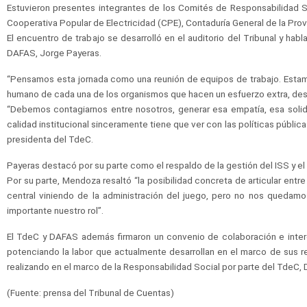
Estuvieron presentes integrantes de los Comités de Responsabilidad Soc
Cooperativa Popular de Electricidad (CPE), Contaduría General de la Pr
El encuentro de trabajo se desarrolló en el auditorio del Tribunal y hab
DAFAS, Jorge Payeras.
“Pensamos esta jornada como una reunión de equipos de trabajo. Estamos
humano de cada una de los organismos que hacen un esfuerzo extra, desint
“Debemos contagiarnos entre nosotros, generar esa empatía, esa soli
calidad institucional sinceramente tiene que ver con las políticas públicas
presidenta del TdeC.
Payeras destacó por su parte como el respaldo de la gestión del ISS y e
Por su parte, Mendoza resaltó “la posibilidad concreta de articular ent
central viniendo de la administración del juego, pero no nos queda
importante nuestro rol”.
El TdeC y DAFAS además firmaron un convenio de colaboración e interca
potenciando la labor que actualmente desarrollan en el marco de sus 
realizando en el marco de la Responsabilidad Social por parte del TdeC, 
(Fuente: prensa del Tribunal de Cuentas)