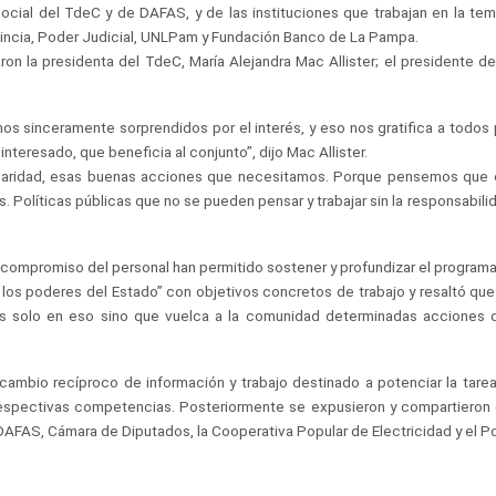
ial del TdeC y de DAFAS, y de las instituciones que trabajan en la temát
ovincia, Poder Judicial, UNLPam y Fundación Banco de La Pampa.
laron la presidenta del TdeC, María Alejandra Mac Allister; el presidente 
 sinceramente sorprendidos por el interés, y eso nos gratifica a todos 
eresado, que beneficia al conjunto”, dijo Mac Allister.
daridad, esas buenas acciones que necesitamos. Porque pensemos que es
. Políticas públicas que no se pueden pensar y trabajar sin la responsabilid
l compromiso del personal han permitido sostener y profundizar el program
re los poderes del Estado” con objetivos concretos de trabajo y resaltó qu
mos solo en eso sino que vuelca a la comunidad determinadas accione
mbio recíproco de información y trabajo destinado a potenciar la tarea 
respectivas competencias. Posteriormente se expusieron y compartieron 
DAFAS, Cámara de Diputados, la Cooperativa Popular de Electricidad y el Pod