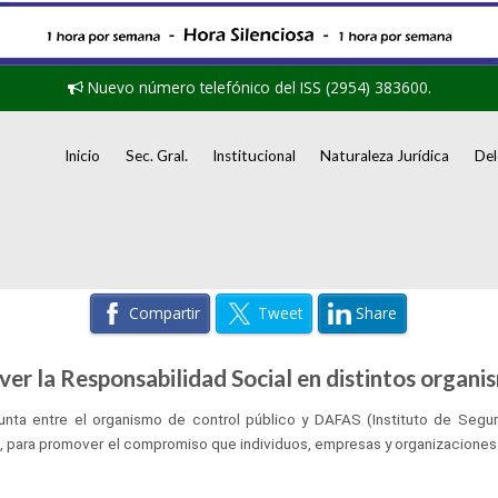
Nuevo número telefónico del ISS (2954) 383600.
Inicio
Sec. Gral.
Institucional
Naturaleza Jurídica
Del
Compartir
Tweet
Share
r la Responsabilidad Social en distintos organis
nta entre el organismo de control público y DAFAS (Instituto de Seguri
, para promover el compromiso que individuos, empresas y organizaciones ti